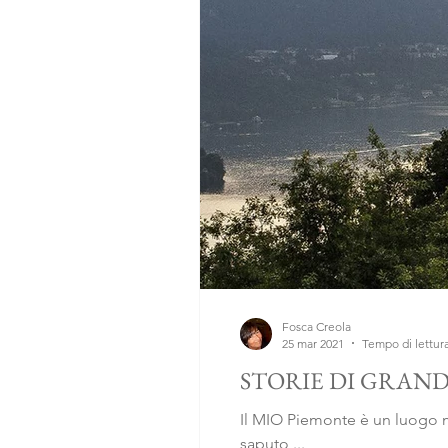
Fosca Creola
25 mar 2021
Tempo di lettura
STORIE DI GRAND
Il MIO Piemonte è un luogo m
saputo,...