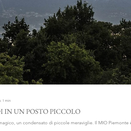
: 1 min
I IN UN POSTO PICCOLO
agico, un condensato di piccole meraviglie. Il MIO Piemonte è 