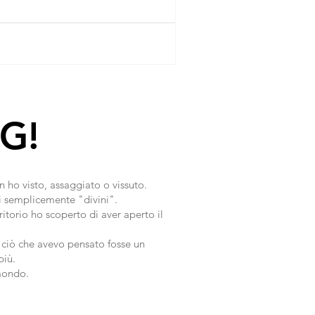
G!
 ho visto, assaggiato o vissuto.
otti semplicemente "divini".
torio ho scoperto di aver aperto il
e ciò che avevo pensato fosse un
più.
mondo.