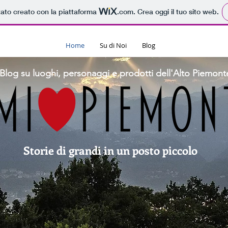
tato creato con la piattaforma
.com
. Crea oggi il tuo sito web.
Home
Su di Noi
Blog
Blog su luoghi, personaggi e prodotti dell'Alto Piemont
Storie di grandi in un posto piccolo