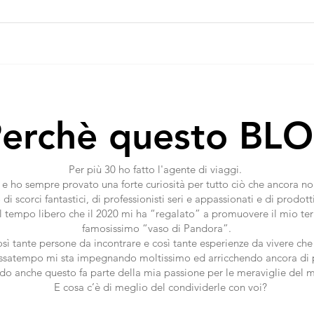
erchè questo BLO
Per più 30 ho fatto l'agente di viaggi.
e ho sempre provato una forte curiosità per tutto ciò che ancora non
o di scorci fantastici, di professionisti seri e appassionati e di prod
 tempo libero che il 2020 mi ha “regalato” a promuovere il mio terri
famosissimo “vaso di Pandora”.
così tante persone da incontrare e così tante esperienze da vivere ch
ssatempo mi sta impegnando moltissimo ed arricchendo ancora di 
ndo anche questo fa parte della mia passione per le meraviglie del 
E cosa c’è di meglio del condividerle con voi?