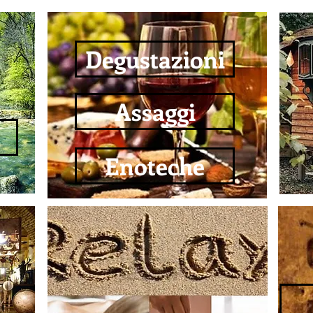
Degustazioni
Assaggi
Enoteche